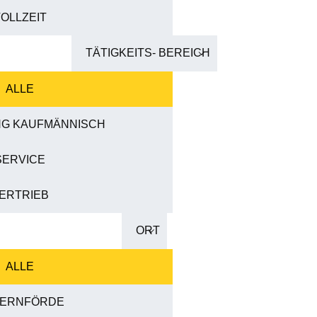
OLLZEIT
TÄTIGKEITS- BEREICH
ALLE
NG KAUFMÄNNISCH
SERVICE
ERTRIEB
ORT
ALLE
ERNFÖRDE